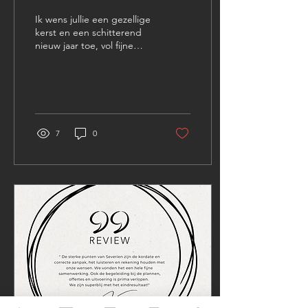
Ik wens jullie een gezellige
kerst en een schitterend
nieuw jaar toe, vol fijne
herinneringen. 2024 was
gevuld met fijne
samenwerkingen,...
7
0