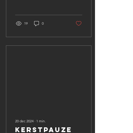
@LiseLuytenInteriorArchitect
19
0
20 dec 2024
∙
1
min.
Kerstpauze