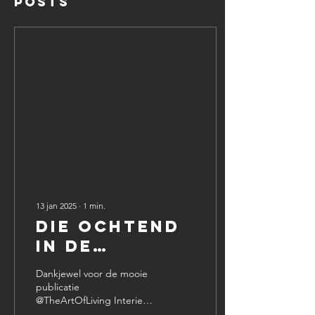
Posts
13 jan 2025
∙
1
min.
Die ochtend
in de
krantenwinkel
Dankjewel voor de mooie
publicatie
@TheArtOfLiving Interieur
ism